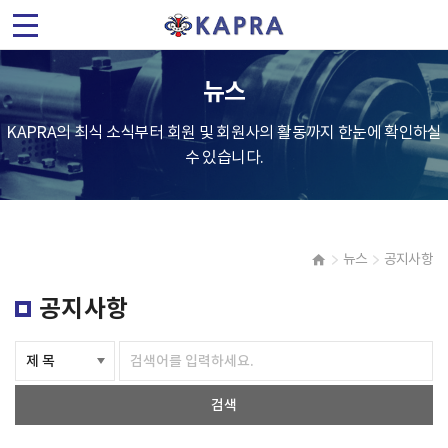
(
사
뉴스
)
KAPRA의 최식 소식부터 회원 및 회원사의 활동까지 한눈에 확인하실
한
수 있습니다.
국
가
뉴스
공지사항
속
공지사항
기
및
검색
플