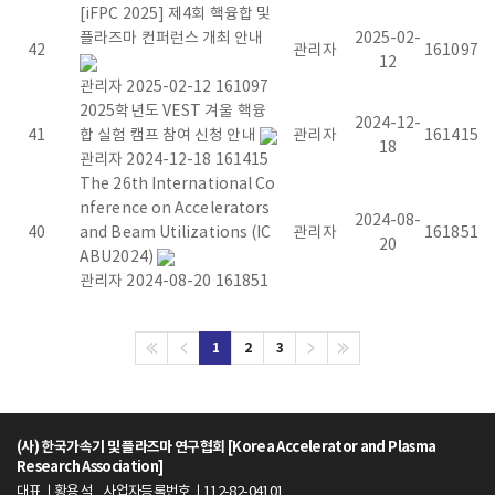
[iFPC 2025] 제4회 핵융합 및
m
플라즈마 컨퍼런스 개최 안내
2025-02-
42
관리자
161097
12
a
관리자
2025-02-12
161097
2025학년도 VEST 겨울 핵융
R
2024-12-
41
합 실험 캠프 참여 신청 안내
관리자
161415
18
관리자
2024-12-18
161415
e
The 26th International Co
nference on Accelerators
s
2024-08-
40
and Beam Utilizations (IC
관리자
161851
20
ABU2024)
e
관리자
2024-08-20
161851
a
1
2
3
r
c
(사) 한국가속기 및 플라즈마 연구협회 [Korea Accelerator and Plasma
h
Research Association]
대표ㅣ황용석
사업자등록번호ㅣ112-82-04101