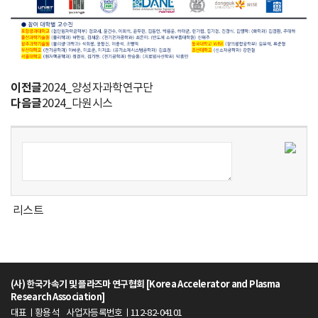
r
e
a
이전글
2024_양성자과학연구단
A
다음글
2024_다원시스
c
c
e
리스트
l
e
r
(사) 한국가속기 및 플라즈마 연구협회 [Korea Accelerator and Plasma
Research Association]
a
대표ㅣ황용석
사업자등록번호ㅣ112-82-04101