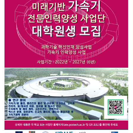
라
즈
마
연
구
협
회
[
K
o