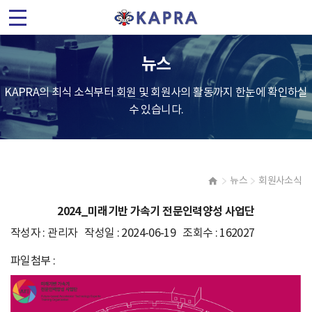
(
사
뉴스
)
KAPRA의 최식 소식부터 회원 및 회원사의 활동까지 한눈에 확인하실
한
수 있습니다.
국
가
뉴스
회원사소식
속
2024_미래기반 가속기 전문인력양성 사업단
기
작성자 : 관리자 작성일 : 2024-06-19 조회수 : 162027
및
파일첨부 :
플