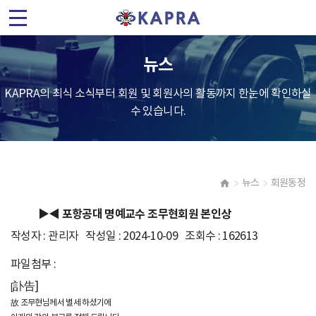
(
사
뉴스
)
KAPRA의 최식 소식부터 회원 및 회원사의 활동까지 한눈에 확인하실
한
수 있습니다.
국
가
뉴스
회원동정
속
▶◀ 포항공대 명예교수 조무현회원 본인상
기
작성자 : 관리자 작성일 : 2024-10-09 조회수 : 162613
및
파일첨부 :
訃告
]
플
[
故 조무현님께서 별세 하셨기에