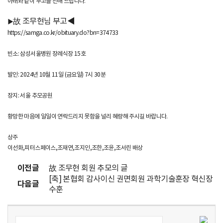
라
아래와 같이 부고를 전해 드립니다
.
故 조무현님 부고
◀
▶
즈
https://samga.co.kr/obituary.do?bn=374733
마
빈소
:
삼성서울병원 장례식장
15
호
연
발인
: 2024
년
10
월
11
일
(
금요일
) 7
시
30
분
구
장지
:
서울 추모공원
협
황망한 마음에 일일이 연락드리지 못함을 널리 혜량해 주시길 바랍니다
.
회
상주
이선화
,
피터스페이스
,
조재연
,
조지인
,
조한
,
조윤
,
조서린 배상
[
이전글
故 조무현 회원 추모의 글
K
[축] 본협회 감사이신 권면회원 과학기술훈장 혁신장
다음글
수훈
o