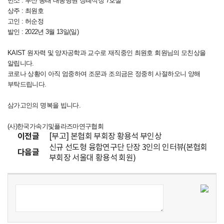
빈소 : 부산 동래 대동병원 장례식장 7호실
라
상주 : 최원호
고인 : 허순정
즈
발인 : 2022년 3월 13일(일)
마
KAIST 원자력 및 양자공학과 교수로 재직중인 최원호 회원님의 모친상을
알립니다.
연
코로나 상황이 아직 엄중하여 조문과 조의금은 정중히 사절하오니 양해
부탁드립니다.
구
삼가고인의 명복을 빕니다.
협
(사)한국가속기및플라즈마연구협회
회
이전글
[부고] 본협회 부회장 황용석 부인상
신규 선도형 융합연구단 단장 3인의 인터뷰(본협회
다음글
[
부회장 서울대 황용석 회원)
K
o