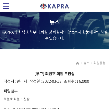
(
사
뉴스
)
KAPRA의 최식 소식부터 회원 및 회원사의 활동까지 한눈에 확인하실
한
수 있습니다.
국
가
뉴스
회원동정
속
[부고] 최원호 회원 모친상
기
작성자 : 관리자 작성일 : 2022-03-12 조회수 : 162090
및
파일첨부 :
플
최원호 회원 모친상